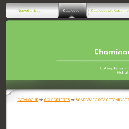
Nouvel arrivage
Catalogue
Catalogue professionne
CATALOGUE
COLEOPTERES
SCARABAEOIDEA CETONIINAE Pa